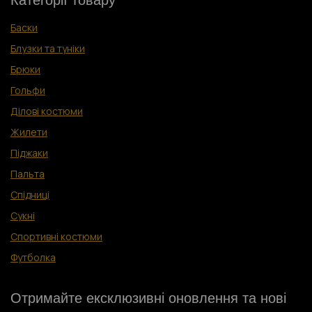
Категорії товару
Баски
Блузки та туніки
Брюки
Гольфи
Ділові костюм
и
Жилети
Піджаки
Пальта
Спідниці
Сукні
Спортивні костюми
Футболка
Отримайте ексклюзивні оновлення та нові