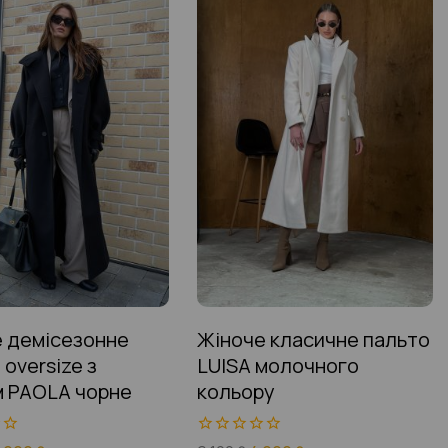
 демісезонне
Жіноче класичне пальто
 oversize з
LUISA молочного
 PAOLA чорне
кольору
0