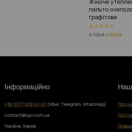
Жіноче утепле
пальто oversiz
графітове
0
6 700
₴
4 999
₴
з
5
Інформаційно
Наш
+38 (077) 009-07-07
(Viber, Telegram, WhatsApp)
Про н
contact@lujo.com.ua
Достав
Україна, Харків
Поверн