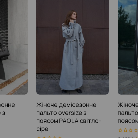
зонне
Жіноче демісезонне
Жіноче
 з
пальто oversize з
пальто
поясом PAOLA світло-
поясом
сіре
0