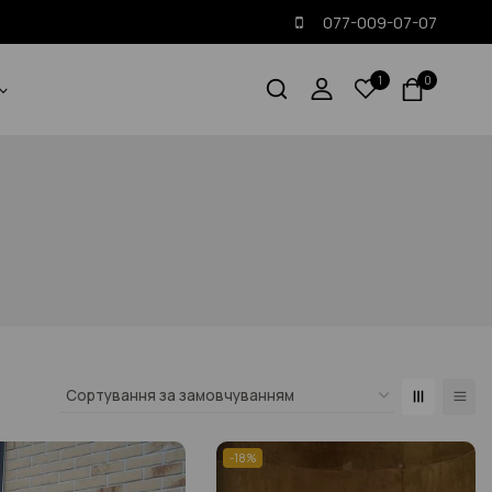
077-009-07-07
1
0
-18%