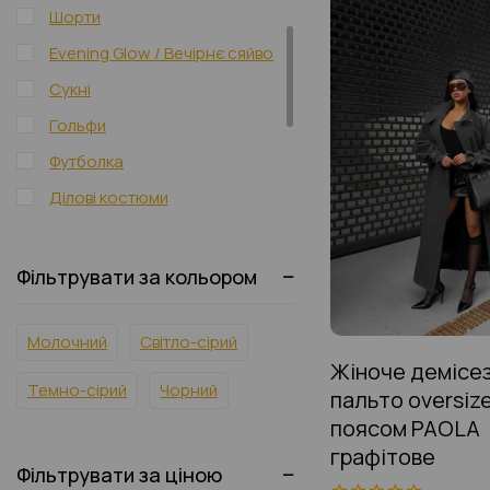
Шорти
Evening Glow / Вечірнє сяйво
Сукні
Гольфи
Футболка
Ділові костюми
Спортивні костюми
Піджаки
Фільтрувати за кольором
Жилети
Молочний
Брюки
Світло-сірий
Жіноче демісе
Спідниці
Темно-сірий
Чорний
пальто oversize
Баски
поясом PAOLA
Блузки, сорочки та туніки
графітове
Фільтрувати за ціною