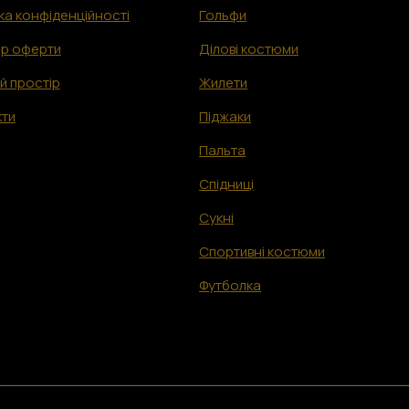
ка конфіденційності
Гольфи
ір оферти
Ділові костюм
и
й простір
Жилети
кти
Піджаки
Пальта
Спідниці
Сукні
Спортивні костюми
Футболка