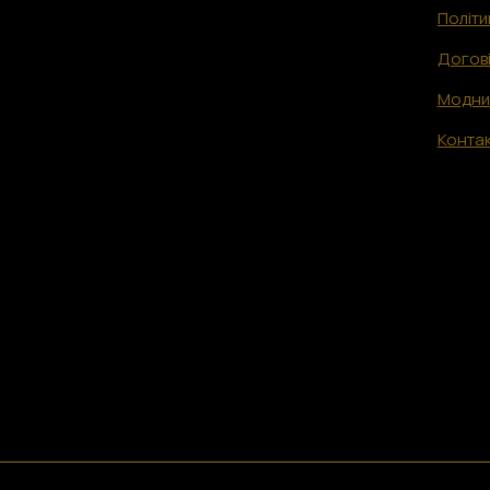
Політи
Догов
Модни
Конта