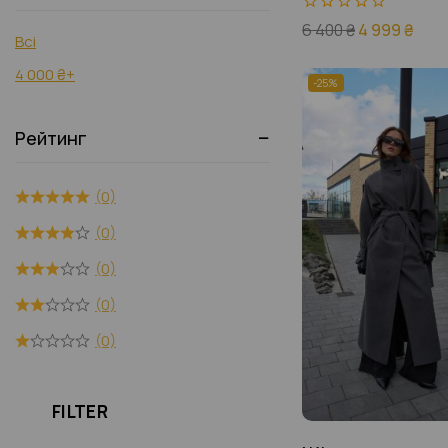
0
6 400
₴
4 999
₴
Всі
з
5
4 000
₴
+
-25%
Рейтинг
(0)
(0)
(0)
(0)
(0)
FILTER