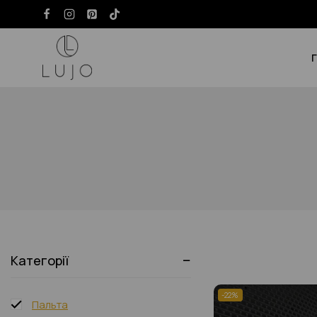
Pre-sale
Summer Collection
Бомбери
Костюми
Категорії
Куртки
-22%
Пальта