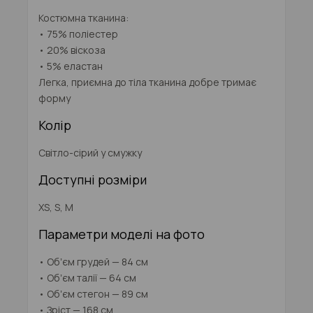
Костюмна тканина:
• 75% поліестер
• 20% віскоза
• 5% еластан
Легка, приємна до тіла тканина добре тримає
форму
Колір
Світло-сірий у смужку
Доступні розміри
XS, S, M
Параметри моделі на фото
• Обʼєм грудей — 84 см
• Обʼєм талії — 64 см
• Обʼєм стегон — 89 см
• Зріст — 168 см