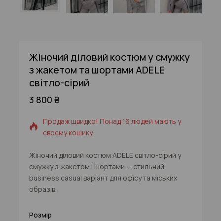
Жіночий діловий костюм у смужку
з жакетом та шортами ADELE
світло-сірий
3 800
₴
10 продуктів, проданих за останні 2 год
Продаж швидко! Понад 16 людей мають у
своєму кошику
Жіночий діловий костюм ADELE світло-сірий у
смужку з жакетом і шортами — стильний
business casual варіант для офісу та міських
образів.
Розмір