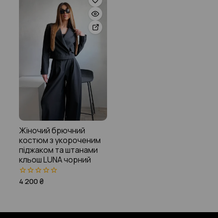
Жіночий брючний
костюм з укороченим
піджаком та штанами
кльош LUNA чорний
4 200
₴
0
з
5