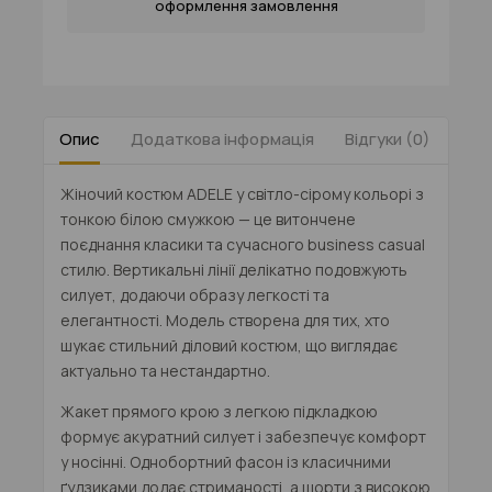
оформлення замовлення
Опис
Додаткова інформація
Відгуки (0)
Таб
Жіночий костюм
ADELE
у світло-сірому кольорі з
тонкою білою смужкою — це витончене
поєднання класики та сучасного
business casual
стилю. Вертикальні лінії делікатно подовжують
силует, додаючи образу легкості та
елегантності. Модель створена для тих, хто
шукає стильний
діловий костюм
, що виглядає
актуально та нестандартно.
Жакет прямого крою з легкою підкладкою
формує акуратний силует і забезпечує комфорт
у носінні. Однобортний фасон із класичними
ґудзиками додає стриманості, а шорти з високою