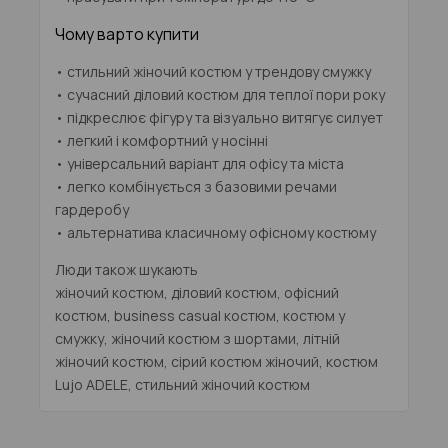
Чому варто купити
• стильний жіночий костюм у трендову смужку
• сучасний діловий костюм для теплої пори року
• підкреслює фігуру та візуально витягує силует
• легкий і комфортний у носінні
• універсальний варіант для офісу та міста
• легко комбінується з базовими речами
гардеробу
• альтернатива класичному офісному костюму
Люди також шукають
жіночий костюм, діловий костюм, офісний
костюм, business casual костюм, костюм у
смужку, жіночий костюм з шортами, літній
жіночий костюм, сірий костюм жіночий, костюм
Lujo ADELE, стильний жіночий костюм