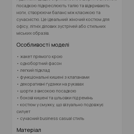
посадкою підкреслюють талію та відкривають
ноги, створюючи баланс між класикою та
сучасністю. Це ідеальний
жіночий костюм
для
офісу, літніх ділових зустрічей або стильних
міських образів.
Особливості моделі
• жакет прямого крою
• однобортний фасон
• легкий підклад
• функціональні кишені з клапанами
• декоративні ґудзики на рукавах
• шорти з високою посадкою
• бокові кишені та шльовки під ремінь
• костюм у смужку, що візуально подовжує
силует
• сучасний business casual стиль
Матеріал