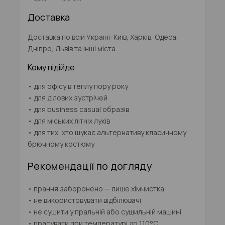
Доставка
Доставка по всій Україні: Київ, Харків, Одеса,
Дніпро, Львів та інші міста.
Кому підійде
• для офісу в теплу пору року
• для ділових зустрічей
• для business casual образів
• для міських літніх луків
• для тих, хто шукає альтернативу класичному
брючному костюму
Рекомендації по догляду
• прання заборонено — лише хімчистка
• не використовувати відбілювачі
• не сушити у пральній або сушильній машині
• прасувати при температурі до 110°C