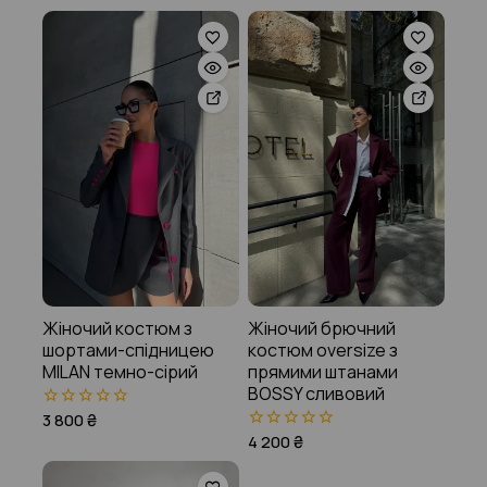
з
з
5
5
Жіночий костюм з
Жіночий брючний
шортами-спідницею
костюм oversize з
MILAN темно-сірий
прямими штанами
BOSSY сливовий
3 800
₴
0
з
4 200
₴
0
5
з
5