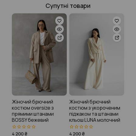
Супутні товари
Жіночий брючний
Жіночий брючний
костюм oversize з
костюм з укороченим
прямими штанами
піджаком та штанами
BOSSY бежевий
кльош LUNA молочний
4 200
₴
4 200
₴
0
0