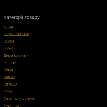
Категорії товару
Баски
Блузки та туніки
Брюки
Гольфи
Ділові костюм
и
Жилети
Піджаки
Пальта
Спідниці
Сукні
Спортивні костюми
Футболка