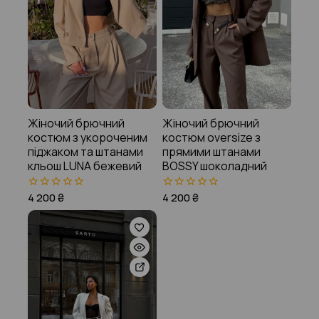
Жіночий брючний
Жіночий брючний
костюм з укороченим
костюм oversize з
піджаком та штанами
прямими штанами
кльош LUNA бежевий
BOSSY шоколадний
4 200
₴
4 200
₴
0
0
з
з
5
5