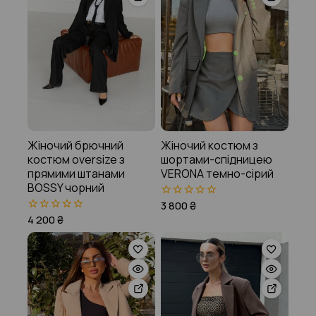
Жіночий брючний
Жіночий костюм з
костюм oversize з
шортами-спідницею
прямими штанами
VERONA темно-сірий
BOSSY чорний
3 800
₴
0
з
4 200
₴
0
5
з
5