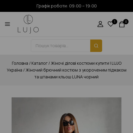
Графік роботи: 09:00 – 19:00
1
0
Головна
/
Каталог
/
Жіночі ділові костюми купити | LUJO
Україна
/
Жіночий брючний костюм з укороченим піджаком
та штанами кльош LUNA чорний