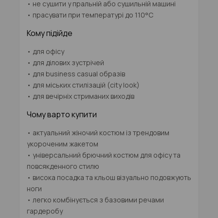
• не сушити у пральній або сушильній машині
• прасувати при температурі до 110°C
Кому підійде
• для офісу
• для ділових зустрічей
• для business casual образів
• для міських стилізацій (city look)
• для вечірніх стриманих виходів
Чому варто купити
• актуальний жіночий костюм із трендовим
укороченим жакетом
• універсальний брючний костюм для офісу та
повсякденного стилю
• висока посадка та кльош візуально подовжують
ноги
• легко комбінується з базовими речами
гардеробу