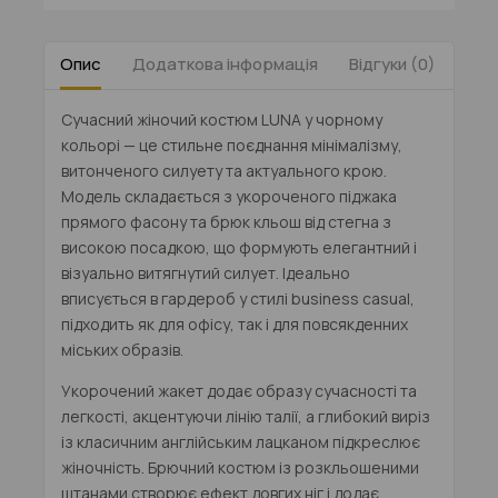
Опис
Додаткова інформація
Відгуки (0)
Таб
Сучасний жіночий костюм
LUNA
у чорному
кольорі — це стильне поєднання мінімалізму,
витонченого силуету та актуального крою.
Модель складається з укороченого піджака
прямого фасону та брюк кльош від стегна з
високою посадкою, що формують елегантний і
візуально витягнутий силует. Ідеально
вписується в гардероб у стилі
business casual
,
підходить як для офісу, так і для повсякденних
міських образів.
Укорочений жакет додає образу сучасності та
легкості, акцентуючи лінію талії, а глибокий виріз
із класичним англійським лацканом підкреслює
жіночність. Брючний костюм із розкльошеними
штанами створює ефект довгих ніг і додає