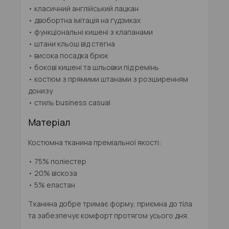
• класичний англійський лацкан
• двобортна імітація на ґудзиках
• функціональні кишені з клапанами
• штани кльош від стегна
• висока посадка брюк
• бокові кишені та шльовки під ремінь
• костюм з прямими штанами з розширенням
донизу
• стиль business casual
Матеріал
Костюмна тканина преміальної якості:
• 75% поліестер
• 20% віскоза
• 5% еластан
Тканина добре тримає форму, приємна до тіла
та забезпечує комфорт протягом усього дня.