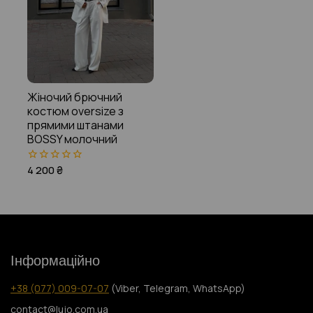
Жіночий брючний
костюм oversize з
прямими штанами
BOSSY молочний
4 200
₴
0
з
5
Інформаційно
+38 (077) 009-07-07
(Viber, Telegram, WhatsApp)
contact@lujo.com.ua