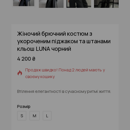
Жіночий брючний костюм з
укороченим піджаком та штанами
кльош LUNA чорний
4 200
₴
16 продуктів, проданих за останні 7 год
Продаж швидко! Понад 2 людей мають у
своєму кошику
Втілення елегантності в сучасному ритмі життя.
Розмір
S
M
L