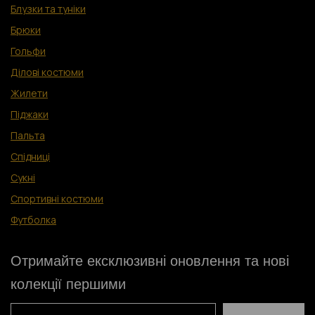
Блузки та туніки
Брюки
Гольфи
Ділові костюм
и
Жилети
Піджаки
Пальта
Спідниці
Сукні
Спортивні костюми
Футболка
Отримайте ексклюзивні оновлення та нові
колекції першими