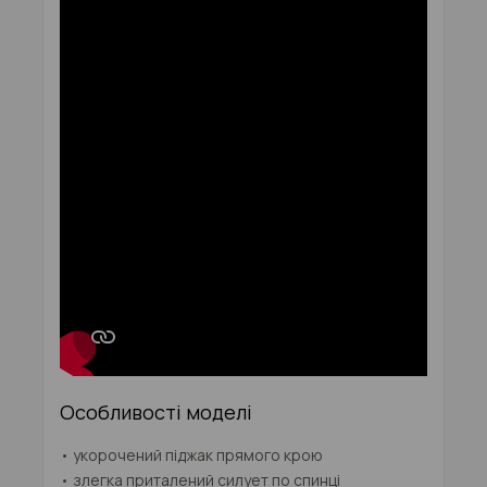
Особливості моделі
• укорочений піджак прямого крою
• злегка приталений силует по спинці