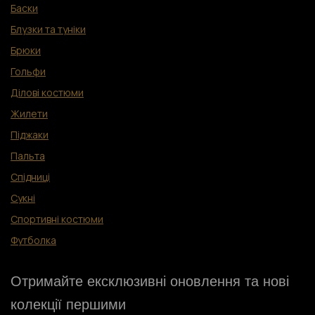
Баски
Блузки та туніки
Брюки
Гольфи
Ділові костюм
и
Жилети
Піджаки
Пальта
Спідниці
Сукні
Спортивні костюми
Футболка
Отримайте ексклюзивні оновлення та нові
колекції першими