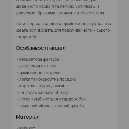
щоденного носіння та легкою у стилізації з
джинсами, брюками, сукнями чи трикотажем.
Це універсальна
жіноча демісезонна куртка
, яка
ідеально підходить для повсякденного міського
гардероба.
Особливості моделі
• вельветова фактура
• утеплення еко-пух
• демісезонна модель
• легка та комфортна посадка
• коротка зручна довжина
• не додає зайвого об’єму
• легко комбінується з гардеробом
• сучасний мінімалістичний дизайн
Матеріал
• вельвет