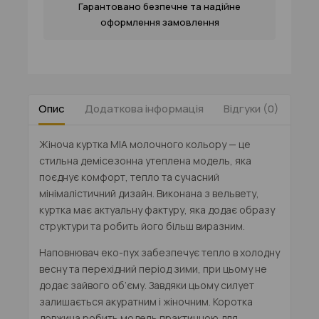
Гарантовано безпечне та надійне
оформлення замовлення
Опис
Додаткова інформація
Відгуки (0)
Таб
Жіноча
куртка MIA молочного кольору
— це
стильна демісезонна утеплена модель, яка
поєднує комфорт, тепло та сучасний
мінімалістичний дизайн. Виконана з вельвету,
куртка має актуальну фактуру, яка додає образу
структури та робить його більш виразним.
Наповнювач еко-пух забезпечує тепло в холодну
весну та перехідний період зими, при цьому не
додає зайвого об’єму. Завдяки цьому силует
залишається акуратним і жіночним. Коротка
довжина робить модель практичною для