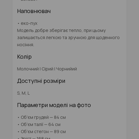
Наповнювач
• еко-пух
Модель добре зберігає тепло, при цьому
залишається легкою та зручною для щоденного
носіння.
Колір
Молочний | Сірий | Чорнийий
Доступні розміри
S, M, L
Параметри моделі на фото
• Обʼєм грудей — 84 см
• Обʼєм талії — 64 см
• Обʼєм стегон — 89 см
• Зріст — 168 см