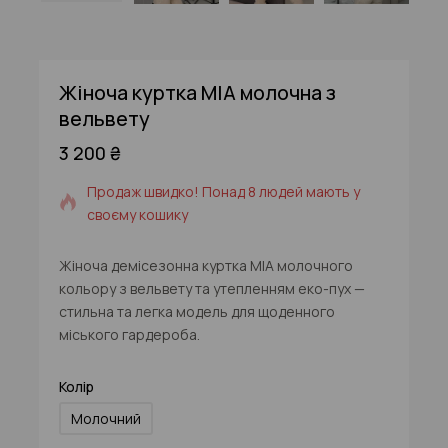
Жіноча куртка MIA молочна з
вельвету
3 200
₴
19 продуктів, проданих за останні 20 год
Продаж швидко! Понад 8 людей мають у
своєму кошику
Жіноча демісезонна куртка MIA молочного
кольору з вельвету та утепленням еко-пух —
стильна та легка модель для щоденного
міського гардероба.
Колір
Молочний