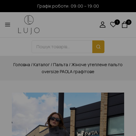
Графік роботи: 09:00 – 19:00
1
0
Головна
/
Каталог
/
Пальта
/
Жіноче утеплене пальто
oversize PAOLA графітове