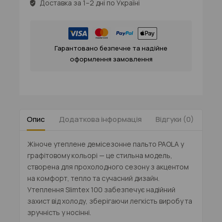
Доставка за 1–2 дні по Україні
Гарантовано безпечне та надійне
оформлення замовлення
Опис
Додаткова інформація
Відгуки (0)
Таб
Жіноче
утеплене демісезонне пальто PAOLA
у
графітовому кольорі — це стильна модель,
створена для прохолодного сезону з акцентом
на комфорт, тепло та сучасний дизайн.
Утеплення Slimtex 100 забезпечує надійний
захист від холоду, зберігаючи легкість виробу та
зручність у носінні.