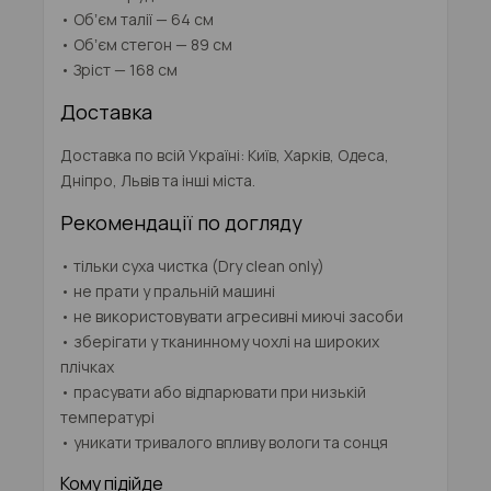
• Обʼєм талії — 64 см
• Обʼєм стегон — 89 см
• Зріст — 168 см
Доставка
Доставка по всій Україні: Київ, Харків, Одеса,
Дніпро, Львів та інші міста.
Рекомендації по догляду
• тільки суха чистка (Dry clean only)
• не прати у пральній машині
• не використовувати агресивні миючі засоби
• зберігати у тканинному чохлі на широких
плічках
• прасувати або відпарювати при низькій
температурі
• уникати тривалого впливу вологи та сонця
Кому підійде