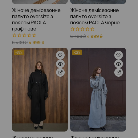
Жіноче демісезонне
Жіноче демісезонне
пальто oversize з
пальто oversize з
поясом PAOLA
поясом PAOLA чорне
графітове
6 400
₴
4 999
₴
0
з
6 400
₴
4 999
₴
0
5
з
5
-25%
-22%
Жіноче утеплене
Жіноче демісезонне