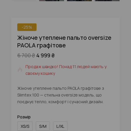
-25%
Жіноче утеплене пальто oversize
PAOLA графітове
6 700
₴
4 999
₴
4 продуктів, проданих за останні 12 год
Продаж швидко! Понад 11 людей мають у
своєму кошику
Жіноче утеплене пальто PAOLA графітове з
Slimtex 100 — стильна oversize модель, що
поєднує тепло, комфорт і сучасний дизайн.
Розмір
XS/S
S/M
L/XL