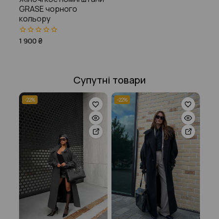
GRASE чорного
кольору
1 900
₴
0
з
5
Супутні товари
-22%
-22%