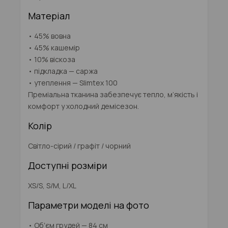
Матеріал
• 45% вовна
• 45% кашемір
• 10% віскоза
• підкладка — саржа
• утеплення — Slimtex 100
Преміальна тканина забезпечує тепло, м’якість і
комфорт у холодний демісезон.
Колір
Світло-сірий / графіт / чорний
Доступні розміри
XS/S, S/M, L/XL
Параметри моделі на фото
• Обʼєм грудей — 84 см