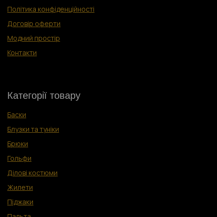
Політика конфіденційності
Договір оферти
Модний простір
Контакти
Категорії товару
Баски
Блузки та туніки
Брюки
Гольфи
Ділові костюм
и
Жилети
Піджаки
Пальта