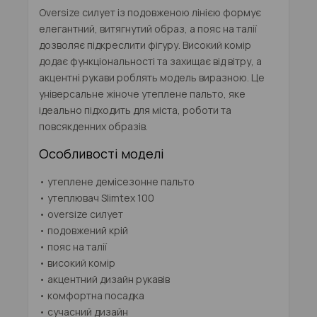
Oversize силует із подовженою лінією формує
елегантний, витягнутий образ, а пояс на талії
дозволяє підкреслити фігуру. Високий комір
додає функціональності та захищає від вітру, а
акцентні рукави роблять модель виразною. Це
універсальне
жіноче утеплене пальто
, яке
ідеально підходить для міста, роботи та
повсякденних образів.
Особливості моделі
• утеплене демісезонне пальто
• утеплювач Slimtex 100
• oversize силует
• подовжений крій
• пояс на талії
• високий комір
• акцентний дизайн рукавів
• комфортна посадка
• сучасний дизайн