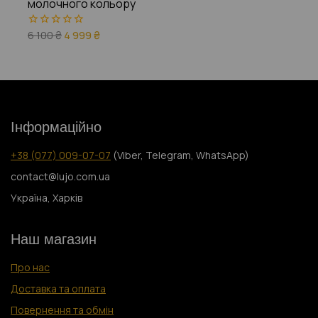
молочного кольору
6 100
₴
4 999
₴
0
з
5
Інформаційно
+38 (077) 009-07-07
(Viber, Telegram, WhatsApp)
contact@lujo.com.ua
Україна, Харків
Наш магазин
Про нас
Доставка та оплата
Повернення та обмін