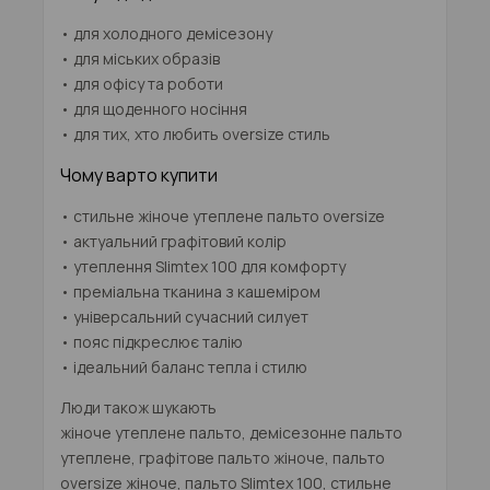
• для холодного демісезону
• для міських образів
• для офісу та роботи
• для щоденного носіння
• для тих, хто любить oversize стиль
Чому варто купити
• стильне жіноче утеплене пальто oversize
• актуальний графітовий колір
• утеплення Slimtex 100 для комфорту
• преміальна тканина з кашеміром
• універсальний сучасний силует
• пояс підкреслює талію
• ідеальний баланс тепла і стилю
Люди також шукають
жіноче утеплене пальто, демісезонне пальто
утеплене, графітове пальто жіноче, пальто
oversize жіноче, пальто Slimtex 100, стильне