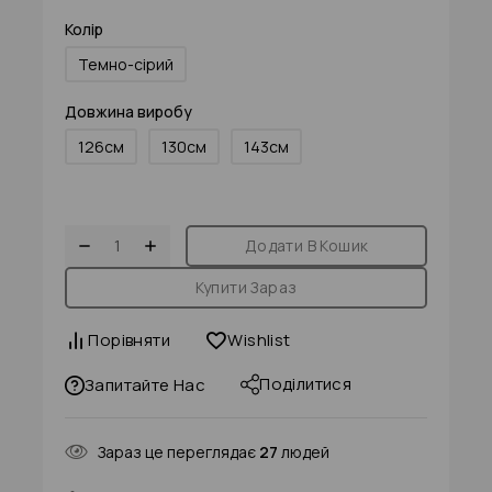
Колір
Темно-сірий
Довжина виробу
126см
130см
143см
Додати В Кошик
Купити Зараз
Порівняти
Wishlist
Поділитися
Запитайте Нас
Зараз це переглядає
27
людей