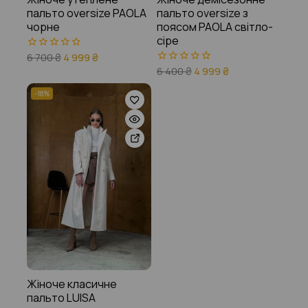
пальто oversize PAOLA
пальто oversize з
чорне
поясом PAOLA світло-
сіре
6 700
₴
4 999
₴
0
з
6 400
₴
4 999
₴
0
5
з
5
-18%
Жіноче класичне
пальто LUISA